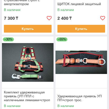
Страховочный строп с
амортизатором
ЩИТОК лицевой защитный
В наличии
В наличии
7 300
2 400
₸
₸
Купить
Купить
–30%
–55%
Комплект удерживающая
привязь (УП ППЛ с
Удерживающая привязь УП
наплечными лямками+строп
ПП+строп трос.
ленте(строп А)
В наличии
В наличии