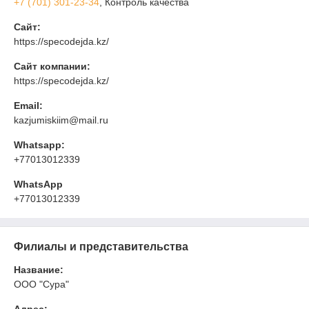
+7 (701) 301-23-34
, Контроль качества
Сайт:
https://specodejda.kz/
Сайт компании:
https://specodejda.kz/
Email:
kazjumiskiim@mail.ru
Whatsapp:
+77013012339
WhatsApp
+77013012339
Филиалы и представительства
Название:
ООО "Сура"