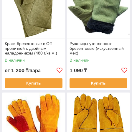
Краги брезентовые с ОП
Рукавицы утепленные
пропиткой с двойным
брезентовые (искуственный
наладонником (480 г/кв.м.)
мех)
В наличии
В наличии
1 200
1 090
от
₸/пара
₸
Купить
Купить