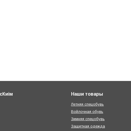
сКиім
Наши товары
Летняя спецобувь
Войлочная обувь
Зимняя спецобувь
Защитная одежда