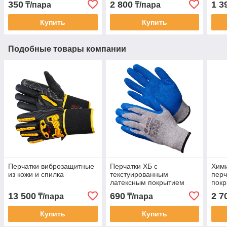
350
2 800
1 3
₸/пара
₸/пара
Купить
Купить
Подобные товары компании
Перчатки виброзащитные
Перчатки ХБ с
Хими
из кожи и спилка
текстуированным
перч
латексным покрытием
пок
13 500
690
2 7
₸/пара
₸/пара
Купить
Купить