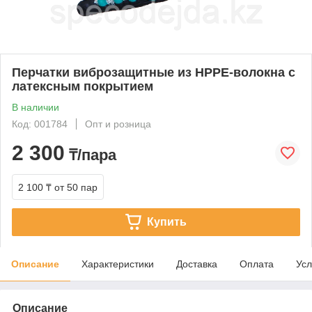
Перчатки виброзащитные из HPPE-волокна с
латексным покрытием
В наличии
Код: 001784
Опт и розница
2 300
₸/пара
2 100 ₸
от 50 пар
Купить
Описание
Характеристики
Доставка
Оплата
Усл
Описание