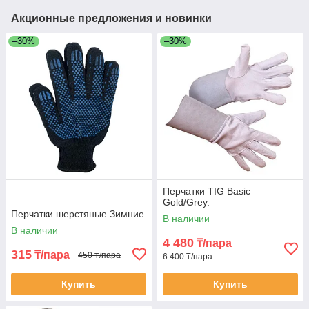
Акционные предложения и новинки
–30%
–30%
Перчатки TIG Basic
Gold/Grey.
Перчатки шерстяные Зимние
В наличии
В наличии
4 480
₸/пара
315
₸/пара
450 ₸/пара
6 400 ₸/пара
Купить
Купить