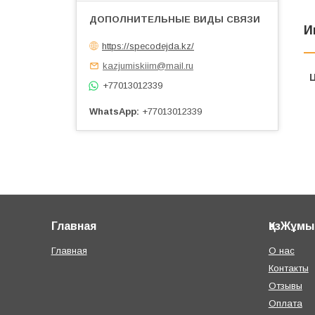
И
https://specodejda.kz/
kazjumiskiim@mail.ru
+77013012339
WhatsApp
+77013012339
Главная
ҚазЖұмы
Главная
О нас
Контакты
Отзывы
Оплата