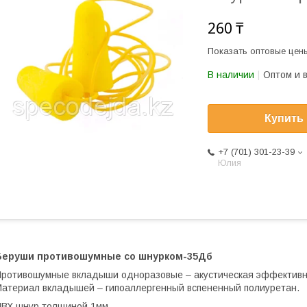
260 ₸
Показать оптовые цен
В наличии
Оптом и 
Купить
+7 (701) 301-23-39
Юлия
Беруши противошумные со шнурком-35Дб
ротивошумные вкладыши одноразовые – акустическая эффективн
атериал вкладышей – гипоаллергенный вспененный полиуретан.
ВХ шнур толщиной 1мм.