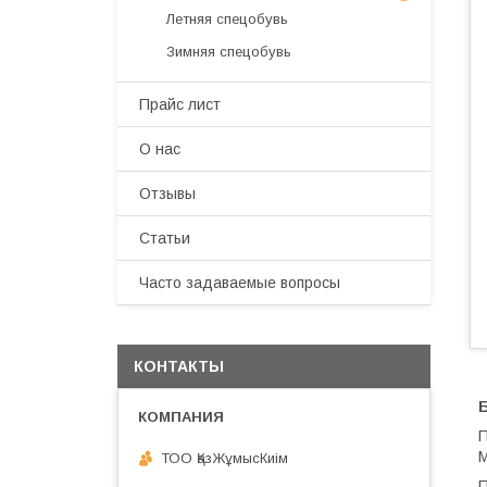
Летняя спецобувь
Зимняя спецобувь
Прайс лист
О нас
Отзывы
Статьи
Часто задаваемые вопросы
КОНТАКТЫ
П
М
ТОО ҚазЖұмысКиім
П