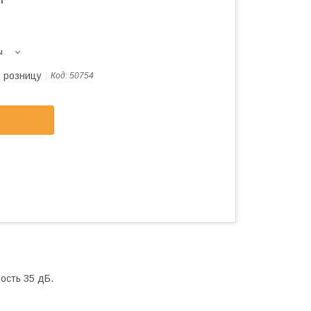
ы
в розницу
Код:
50754
ость 35 дБ.