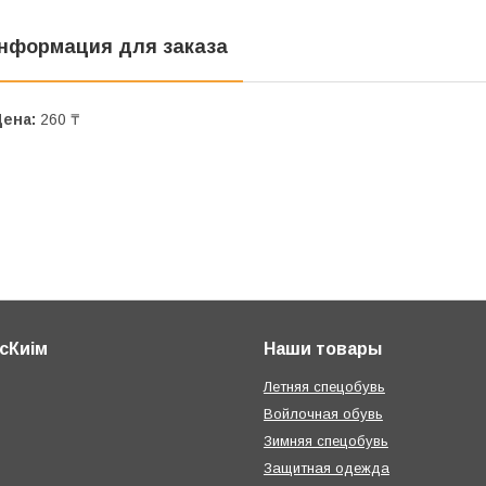
нформация для заказа
Цена:
260 ₸
сКиім
Наши товары
Летняя спецобувь
Войлочная обувь
Зимняя спецобувь
Защитная одежда