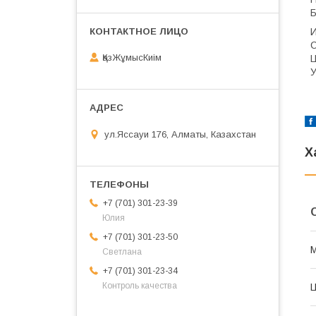
Б
И
С
ҚазЖұмысКиім
Ц
У
ул.Яссауи 176, Алматы, Казахстан
Х
+7 (701) 301-23-39
Юлия
+7 (701) 301-23-50
Светлана
+7 (701) 301-23-34
Контроль качества